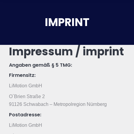
IMPRINT
Impressum / imprint
Angaben gemäß § 5 TMG:
Firmensitz:
LiMotion GmbH
O´Brien Straße 2
91126 Schwabach – Metropolregion Nürnberg
Postadresse:
LiMotion GmbH